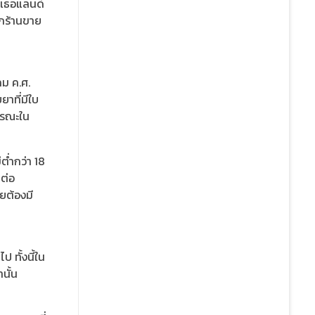
นเธอแลนด์
กร้านขาย
คม ค.ศ.
าที่มีใบ
ารณะใน
ต่ำกว่า 18
นต่อ
ยต้องมี
 ทั้งนี้ใน
นั้น