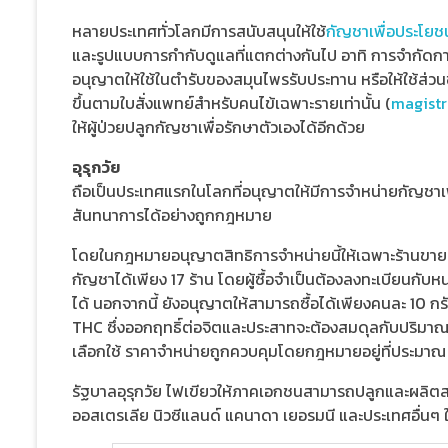
หลายประเทศทั่วโลกมีการสนับสนุนให้ใช้
กัญชาเพื่อประโยชน
และรูปแบบการกำกับดูแลที่แตกต่างกันไป อาทิ การจำกัดการ
อนุญาตให้ใช้ในตำรับของสมุนไพรรับประทาน หรือให้ใช้ส่ว
ขึ้นตามใบสั่งแพทย์สำหรับคนไข้เฉพาะรายเท่านั้น (
magistr
ให้ผู้ป่วยปลูกกัญชาเพื่อรักษาตัวเองได้อีกด้วย
อุรุกวัย
ถือเป็นประเทศแรกในโลกที่อนุญาตให้มีการจำหน่ายกัญชาเ
สันทนาการได้อย่างถูกกฎหมาย
โดยในกฎหมายอนุญาตสิทธิการจำหน่ายนี้ให้เฉพาะร้านขายยาท
กัญชาได้เพียง 17 ร้าน โดยผู้ซื้อจำเป็นต้องลงทะเบียนกับห
ได้ นอกจากนี้ ยังอนุญาตให้สามารถซื้อได้เพียงคนละ 10 
THC ซึ่งออกฤทธิ์ต่อจิตและประสาทจะต้องสมดุลกับปริมาณส
เลือกใช้ ราคาจำหน่ายถูกควบคุมโดยกฎหมายอยู่ที่ประมาณ
รัฐบาลอุรุกวัย ไฟเขียวให้ภาคเอกชนสามารถปลูกและผลิตส
ออสเตรเลีย นิวซีแลนด์ แคนาดา เยอรมนี และประเทศอื่นๆ 