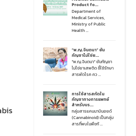
Product fo...
Department of
Medical Services,
Ministry of Public
Health ...
“พ.ญ.จินตนา” ยัน
กัญชาไม่ใช่ย...
"พ.ญ.จินตนา" ยันกัญชา
ไม่ใช่ยาเสพติด ชี้ใช้รักษา
สารพัดโรค คว ...
การใช้สารสกัดใน
กัญชาทางการแพทย์
สำหรับบร...
abis
กลุ่มสารแคนนาบินอยด์
(Cannabinoid) เป็นกลุ่ม
สารที่พบในพืชกั ...