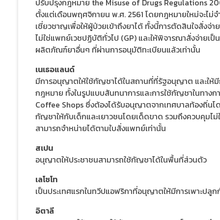
ปรับปรุงกฎหมาย the Misuse of Drugs Regulations 2001 
ตั้งแต่เดือนพฤศจิกายน พ.ศ. 2561 โดยกฎหมายใหม่จะไม่จำก
เชี่ยวชาญเพื่อให้ผู้ป่วยเข้าถึงยาได้ ทั้งนี้การตัดสินใจสั่ง
ไม่ใช่แพทย์เวชปฏิบัติทั่วไป (GP) และให้พิจารณาสั่งจ่ายเป็
ผลิตภัณฑ์ยาอื่นๆ ที่ผ่านการอนุมัติทะเบียนแล้วเท่านั้น
เนเธอแลนด์
มีการอนุญาตให้ใช้กัญชาได้ในสถานที่ที่รัฐอนุญาต และให
กฎหมาย ทั้งในรูปแบบสันทนาการและการใช้กัญชาในทางก
Coffee Shops ซึ่งต้องได้รับอนุญาตจากเทศบาลท้องถิ่นโ
กัญชาให้กับเด็กและเยาวชนโดยเด็ดขาด รวมถึงควบคุมไม่
สามารถจำหน่ายได้ตามใบสั่งแพทย์เท่านั้น
สเปน
อนุญาตให้ประชาชนสามารถใช้กัญชาได้ในพื้นที่ส่วนตัว
เลโซโท
เป็นประเทศแรกในทวีปแอฟริกาที่อนุญาตให้มีการเพาะปลูก
อิตาลี