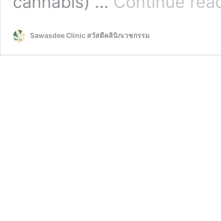
cannabis) …
Continue rea
Sawasdee Clinic สวัสดีคลินิกเวชกรรม