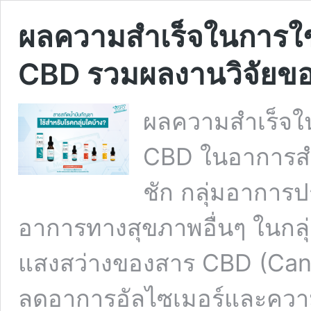
ผลความสำเร็จในการใ
CBD รวมผลงานวิจัยขอ
ผลความสำเร็จใ
CBD ในอาการสำค
ชัก กลุ่มอากา
อาการทางสุขภาพอื่นๆ ในกลุ่
แสงสว่างของสาร CBD (Canna
ลดอาการอัลไซเมอร์และความ