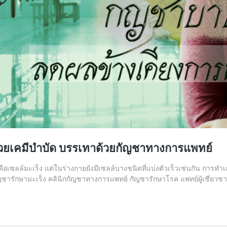
วยเคมีบำบัด บรรเทาด้วยกัญชาทางการแพทย์
จริงคือเซลล์มะเร็ง แต่ในร่างกายยังมีเซลล์บางชนิดที่แบ่งตัวเร็วเช่นกัน การท
ัญชารักษามะเร็ง คลินิกกัญชาทางการแพทย์ กัญชารักษาโรค แพทย์ผู้เชี่ยวช