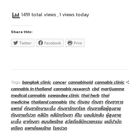
แพทย์หญิงจินตนา คลินิกกัญชาดีดี
1491 total views
, 1 views today
Share this:
Twitter
Facebook
Print
Tags:
bangkok clinic
,
cancer
,
cannabinoid
,
cannabis clinic
,
cannabis in thailand
,
cannabis research
,
cbd
,
marijuanna
,
medical cannabis
,
sawasdee clinic
,
thai herb
,
thai
medicine
,
thailand cannabis
,
thc
,
กัญชง
,
กัญชา
,
กัญชาการ
แพทย์
,
กัญชารักษามะเร็ง
,
กัญชารักษาโรค
,
กัญชาเพื่อผู้สูงอายุ
,
กัญชาแก้ปวด
,
คลีนิก
,
คลีนิกกัญชา
,
คีโม
,
นอนไม่หลับ
,
ผู้สูงอายุ
,
มะเร็ง
,
ยากัญชา
,
สมุนไพรไทย
,
สวัสดีคลีนิกเวชกรรม
,
เคมีบำบัด
,
เครียด
,
แพทย์แผนไทย
,
โรคปวด