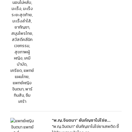
“พ.ญ.จินตนา” ยันกัญชาไม่ใช่ย...
"พ.ญ.จินตนา" ยันกัญชาไม่ใช่ยาเสพติด ชี้