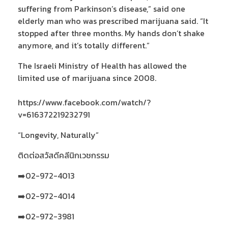
suffering from Parkinson’s disease,” said one
elderly man who was prescribed marijuana said. “It
stopped after three months. My hands don’t shake
anymore, and it’s totally different.”
The Israeli Ministry of Health has allowed the
limited use of marijuana since 2008.
https://www.facebook.com/watch/?
v=616372219232791
“Longevity, Naturally”
ติดต่อสวัสดีคลีนิกเวชกรรม
➡️02-972-4013
➡️02-972-4014
➡️02-972-3981