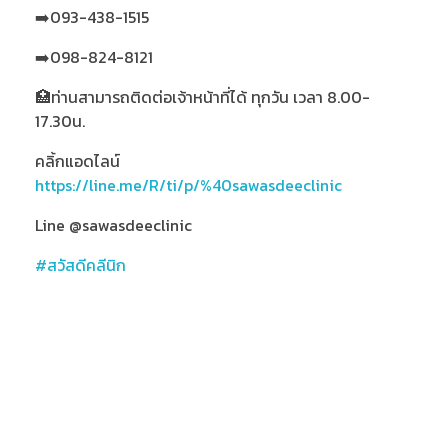
➡️093-438-1515
➡️098-824-8121
🏥ท่านสามารถติดต่อเจ้าหน้าที่ได้ ทุกวัน เวลา 8.00-
17.30น.
คลิ้กแอดไลน์
https://line.me/R/ti/p/%40sawasdeeclinic
Line @sawasdeeclinic
#สวัสดีคลีนิก
สวัสดีคลินิก Thailand’s Leading Medicinal Plant,
Medical Cannabis Clinic, คลินิกกัญชา กัญชารักษา
มะเร็ง คลินิกกัญชาทางการแพทย์ กัญชารักษาโรค แพทย์ผู้
เชี่ยวชาญกัญชา คลินิกกัญชาที่ไหนดี ยาสมุนไพรรักษา
มะเร็ง รักษามะเร็งที่ไหน หมอมะเร็งเก่งๆ CBD THC กัญชา
นอนไม่หลับ รักษามะเร็งหาย กัญชารักษามะเร็งหายไหม