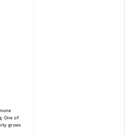
mmune
g. One of
nity grows