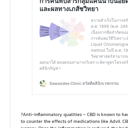
?Anti-inflammatory qualities – CBD is known to have
to counter the effects of medications like Advil. CB
surgery. Once the inflammation is reduced, the body