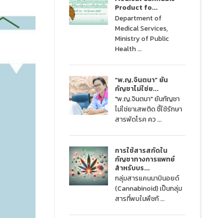
Product fo...
Department of
Medical Services,
Ministry of Public
Health ...
“พ.ญ.จินตนา” ยัน
กัญชาไม่ใช่ย...
"พ.ญ.จินตนา" ยันกัญชา
ไม่ใช่ยาเสพติด ชี้ใช้รักษา
สารพัดโรค คว ...
การใช้สารสกัดใน
กัญชาทางการแพทย์
สำหรับบร...
กลุ่มสารแคนนาบินอยด์
(Cannabinoid) เป็นกลุ่ม
สารที่พบในพืชกั ...