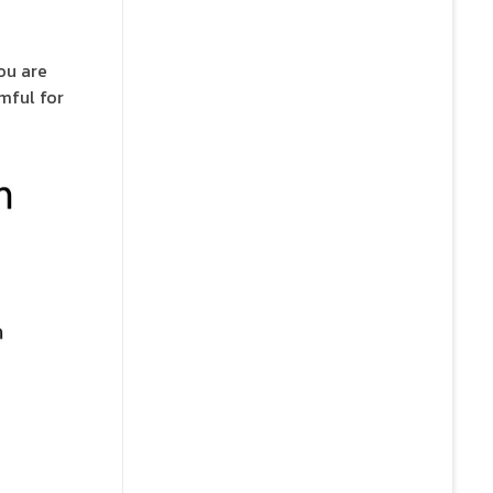
you are
mful for