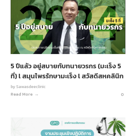
5 ปีแล้ว อยู่สบายกับทนายวรกร (มะเร็ง 5
ที่) l สมุนไพรรักษามะเร็ง l สวัสดีสหคลินิก
by
Sawasdeeclinic
Read More
0