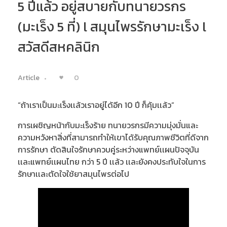
5 ปีแล้ว อยู่สบายกับทนายวรกร
(มะเร็ง 5 ที่) l สมุนไพรรักษามะเร็ง l
สวัสดีสหคลินิก
0
Article
“ถ้าเราเป็นมะเร็งเเล้วเราอยู่ได้อีก 10 ปี ก็คุ้มเเล้ว”
การเผชิญหน้ากับมะเร็งร้าย ทนายวรกรมีความมุ่งมั่นและ
ความหวังหาสิ่งที่สามารถทำให้เขาได้รับคุณภาพชีวิตที่ดีจาก
การรักษา ตัดสินใจรักษาควบคู่ระหว่างแพทย์เเผนปัจจุบัน
เเละแพทย์เเผนไทย กว่า 5 ปี เเล้ว เเละยังคงประทับใจในการ
รักษาเเละตัดใจใช้ยาสมุนไพรต่อไป