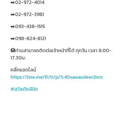
➡️02-972-4014
➡️02-972-3981
➡️093-438-1515
➡️098-824-8121
🏥ท่านสามารถติดต่อเจ้าหน้าที่ได้ ทุกวัน เวลา 8.00-
17.30น.
คลิ้กแอดไลน์
https://line.me/R/ti/p/%40sawasdeeclinic
#สวัสดีคลีนิก
สวัสดีคลินิก Thailand’s Leading Medicinal Plant,
Medical Cannabis Clinic, คลินิกกัญชา กัญชารักษา
มะเร็ง คลินิกกัญชาทางการแพทย์ กัญชารักษาโรค แพทย์ผู้
เชี่ยวชาญกัญชา คลินิกกัญชาที่ไหนดี ยาสมุนไพรรักษา
มะเร็ง รักษามะเร็งที่ไหน หมอมะเร็งเก่งๆ CBD THC กัญชา