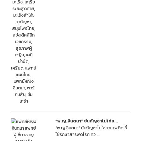
“พ.ญ.จินตนา” ยันกัญชาไม่ใช่ย...
"พ.ญ.จินตนา" ยันกัญชาไม่ใช่ยาเสพติด ชี้
ใช้รักษาสารพัดโรค คว ...