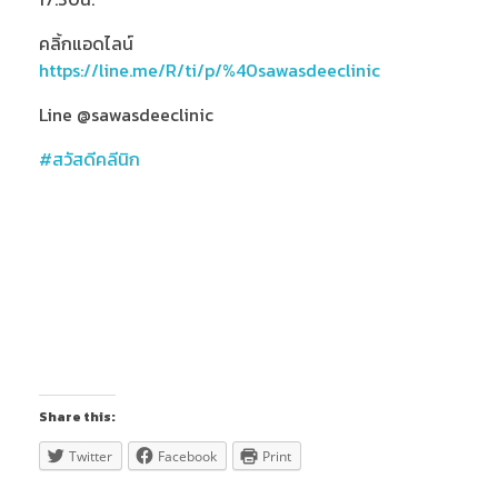
คลิ้กแอดไลน์
https://line.me/R/ti/p/%40sawasdeeclinic
Line @sawasdeeclinic
#สวัสดีคลีนิก
สวัสดีคลินิก Thailand’s Leading Medicinal Plant,
Medical Cannabis Clinic, คลินิกกัญชา กัญชารักษา
มะเร็ง คลินิกกัญชาทางการแพทย์ กัญชารักษาโรค แพทย์ผู้
เชี่ยวชาญกัญชา คลินิกกัญชาที่ไหนดี ยาสมุนไพรรักษา
มะเร็ง รักษามะเร็งที่ไหน หมอมะเร็งเก่งๆ CBD THC กัญชา
นอนไม่หลับ รักษามะเร็งหาย กัญชารักษามะเร็งหายไหม
แพทย์หญิงจินตนา คลินิกกัญชาดีดี
Share this:
Twitter
Facebook
Print