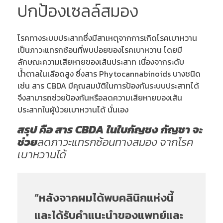
ปกป้องเซลล์สมอง
โรคทางระบบประสาทซึ่งมีสาเหตุจากการเกิดโรคเบาหวาน
เป็นภาวะแทรกซ้อนที่พบบ่อยของโรคเบาหวาน โดยมี
ลักษณะความเสียหายของเส้นประสาท เนื่องจากระดับ
น้ำตาลในเลือดสูง ซึ่งสาร Phytocannabinoids บางชนิด
เช่น สาร CBDA มีคุณสมบัติในการป้องกันระบบประสาทได้
จึงสามารถช่วยป้องกันหรือลดความเสียหายของเส้น
ประสาทในผู้ป่วยเบาหวานได้ นั่นเอง
สรุป คือ สาร CBDA ในใบกัญชง กัญชา จะ
ช่วย
ลดภาวะแทรกซ้อนทางสมอง จากโรค
เบาหวานได้
“หลังจากผมได้พบคลินิกแห่งนี้
และได้รับคำแนะนำของแพทย์และ