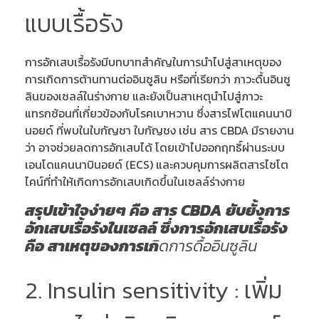
แบบเรื้อรัง
การอักเสบเรื้อรังมีบทบาทสำคัญในการนำไปสู่สาเหตุของ
การเกิดการต้านทานต่ออินซูลิน หรือที่เรียกว่า ภาวะดื้นอินซู
ลินของเซลล์ในร่างกาย และยังเป็นสาเหตุนำไปสู่ภาวะ
แทรกซ้อนที่เกี่ยวข้องกับโรคเบาหวาน ซึ่งสารไฟโตแคนนาบิ
นอยด์ ที่พบในใบกัญชา ใบกัญชง เช่น สาร CBDA มีรายงาน
ว่า อาจช่วยลดการอักเสบได้ โดยเข้าไปออกฤทธิ์ผ่านระบบ
เอนโดแคนนาบินอยด์ (ECS) และควบคุมการผลิตสารไซโต
ไคน์ที่ทำให้เกิดการอักเสบเกิดขึ้นในเซลล์ร่างกาย
สรุปเข้าใจง่ายๆ คือ สาร CBDA ยับยั้งการ
อักเสบเรื้อรังในเซลล์ ซึ่งการอักเสบเรื้อรัง
คือ สาเหตุของการเก
ิดการดื้ออินซูลิน
2. Insulin sensitivity : เพิ่ม