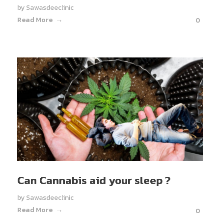
by
Sawasdeeclinic
Read More
0
Can Cannabis aid your sleep ?
by
Sawasdeeclinic
Read More
0