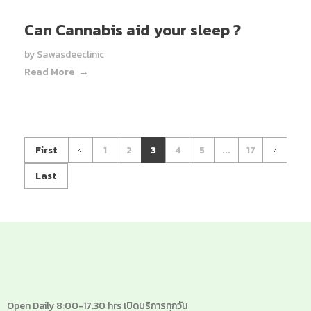
Can Cannabis aid your sleep ?
by
Sawasdeeclinic
Read More
First
1
2
3
4
5
...
17
Last
Open Daily 8:00-17.30 hrs เปิดบริการทุกวัน