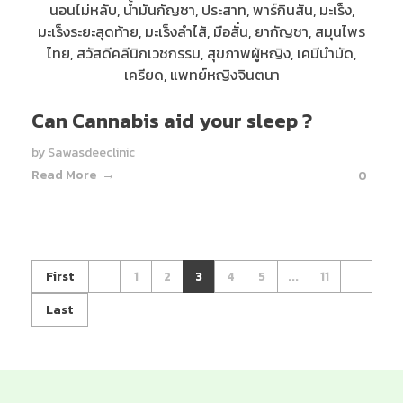
Can Cannabis aid your sleep ?
by
Sawasdeeclinic
Read More
0
First
1
2
3
4
5
...
11
Last