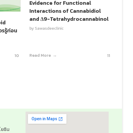
Evidence for Functional
Interactions of Cannabidiol
and Δ9-Tetrahydrocannabinol
id
by
Sawasdeeclinic
รรู้ก่อน
Read More
10
11
ยธิน