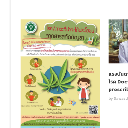
แรงบันด
โรค Doct
prescri
by
Sawasde