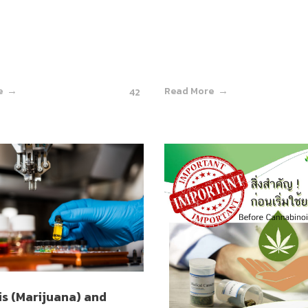
e
Read More
42
s (Marijuana) and