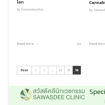
โลก
Cannabi
by
Sawasdeeclinic
by
Sawasde
Read More
Read Mor
32
First
1
...
14
15
16
Speci