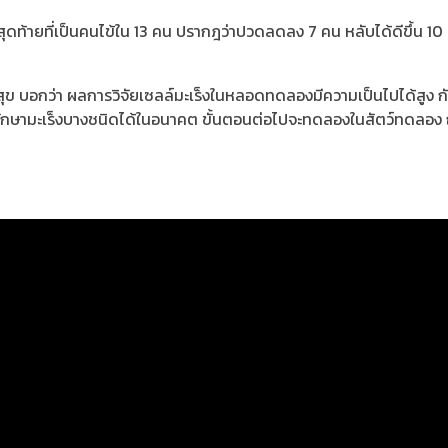
สุดท้ายที่เป็นคนไข้ใน 13 คน ปรากฎว่าปวดลดลง 7 คน หลับได้ดีขึ้น 10 ค
ข บอกว่า ผลการวิจัยเซลล์มะเร็งในหลอดทดลองมีความเป็นไปได้สูง 
รักษามะเร็งบางชนิดได้ในอนาคต ขั้นตอนต่อไปจะทดลองในสัตว์ทดลอง ถ