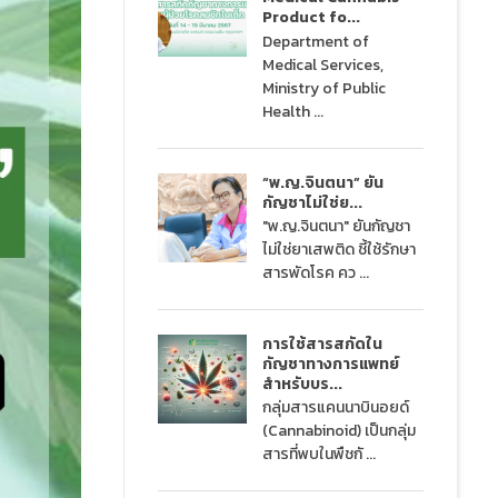
Product fo...
Department of
Medical Services,
Ministry of Public
Health ...
“พ.ญ.จินตนา” ยัน
กัญชาไม่ใช่ย...
"พ.ญ.จินตนา" ยันกัญชา
ไม่ใช่ยาเสพติด ชี้ใช้รักษา
สารพัดโรค คว ...
การใช้สารสกัดใน
กัญชาทางการแพทย์
สำหรับบร...
กลุ่มสารแคนนาบินอยด์
(Cannabinoid) เป็นกลุ่ม
สารที่พบในพืชกั ...