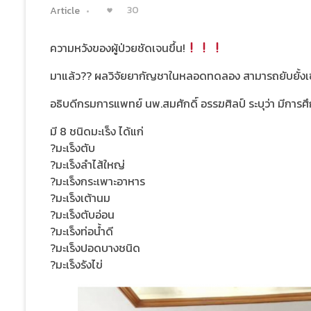
30
Article
ความหวังของผู้ป่วยชัดเจนขึ้น!
มาแล้ว?? ผลวิจัยยากัญชาในหลอดทดลอง สามารถยับยั้งเซ
อธิบดีกรมการแพทย์ นพ.สมศักดิ์ อรรฆศิลป์ ระบุว่า มีก
มี 8 ชนิดมะเร็ง ได้แก่
?มะเร็งตับ
?มะเร็งลำไส้ใหญ่
?มะเร็งกระเพาะอาหาร
?มะเร็งเต้านม
?มะเร็งตับอ่อน
?มะเร็งท่อน้ำดี
?มะเร็งปอดบางชนิด
?มะเร็งรังไข่