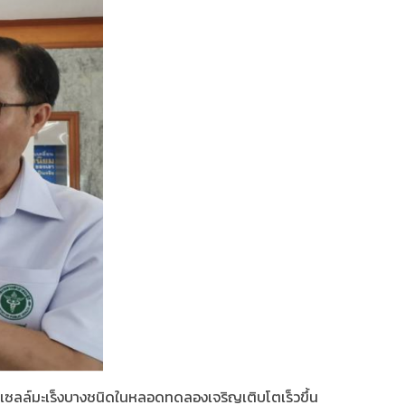
เซลล์มะเร็งบางชนิดในหลอดทดลองเจริญเติบโตเร็วขึ้น