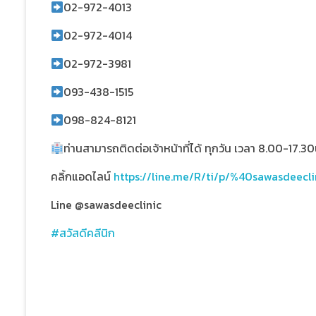
02-972-4013
02-972-4014
02-972-3981
093-438-1515
098-824-8121
ท่านสามารถติดต่อเจ้าหน้าที่ได้ ทุกวัน เวลา 8.00-17.30
คลิ้กแอดไลน์
https://line.me/R/ti/p/%40sawasdeecli
Line @sawasdeeclinic
#สวัสดีคลีนิก
สวัสดีคลินิก Thailand’s Leading Medicinal Plant, Med
แพทย์ กัญชารักษาโรค แพทย์ผู้เชี่ยวชาญกัญชา คลินิกกัญช
กัญชานอนไม่หลับ รักษามะเร็งหาย กัญชารักษามะเร็งหาย