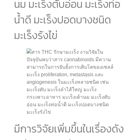
นม มะเร็งตับอ่อน มะเร็งท่อ
น้ำดี มะเร็งปอดบางชนิด
มะเร็งรังไข่
มีการวิจัยเพิ่มขึ้นในเรื่องดัง