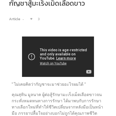
กัญชาสู้มะเร็งเม็ดเลือดขาว
3
Article
” ไม่เคยคิดว่ากัญชาจะมาช่วยอะไรผมได้ ”
คุณสุทิน มูลนาค ผู้ต่อสู้รักษามะเร็งเม็ดเลือดขาวจน
กระทั่งหมดหนทางการรักษา ได้มาพบกับการรักษา
ทางเลือกใหม่ที่ทำให้ชีวิตเปลี่ยนจากหลังมือเป็นหน้า
มือ ภรรยาปลื้มใจอย่างบอกไม่ถูกได้คุณภาพชีวิต