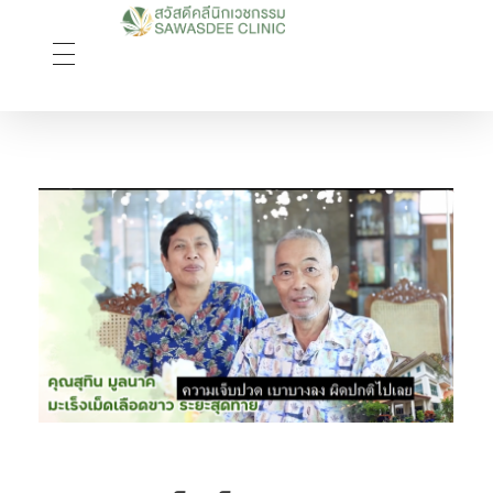
Sawasdee Clinic สวัสดีคลินิกเวชกรรม
สวัสดีคลินิกเวชกรรม Longevity, Naturally