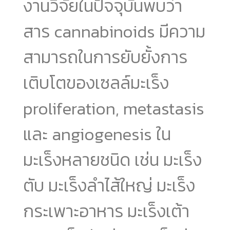
งานวิจัยในปัจจุบันพบว่า
สาร cannabinoids มีความ
สามารถในการยับยั้งการ
เติบโตของเซลล์มะเร็ง
proliferation, metastasis
และ angiogenesis ใน
มะเร็งหลายชนิด เช่น มะเร็ง
ตับ มะเร็งลำไส้ใหญ่ มะเร็ง
กระเพาะอาหาร มะเร็งเต้า