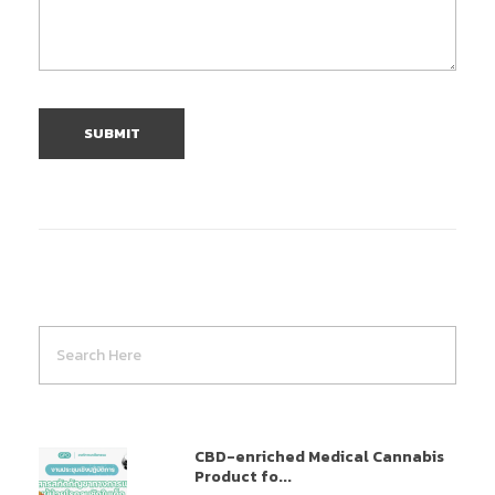
CBD-enriched Medical Cannabis
Product fo...