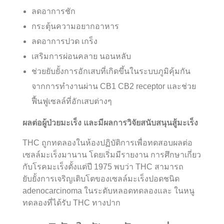
ลดอาการชัก
กระตุ้นความอยากอาหาร
ลดอาการปวด เกร็ง
เสริมการผ่อนคลาย นอนหลับ
ช่วยยับยั้งการอักเสบที่เกิดขึ้นในระบบภูมิคุ้มกัน
จากการทำงานผ่าน CB1 CB2 receptor และช่วย
ฟื้นฟูเซลล์ที่อักเสบต่างๆ
ผลต่อผู้ป่วยมะเร็ง และมีผลการวิจัยสนับสนุน
สู้มะเร็ง
THC ถูกทดลองในห้องปฏิบัติการเพื่อทดสอบผลต่อ
เซลล์มะเร็งมานาน โดยเริ่มมีรายงาน การศึกษาเกี่ยว
กับโรคมะเร็งตั้งแต่ปี 1975 พบว่า THC สามารถ
ยับยั้งการเจริญเติบโตของเซลล์มะเร็งปอดชนิด
adenocarcinoma ในระดับหลอดทดลองและ ในหนู
ทดลองที่ได้รับ THC ทางปาก