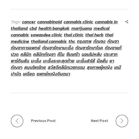
Tags:
cancer
,
cannabinoid
,
cannabis clinic
,
cannabis in
thailand
,
cbd
,
health bangkok
,
marijuana
,
medical
cannabis
,
sawasdee clinic
,
thai clinic
,
thai herb
,
thai
medicine
,
thailand cannabis
,
thc
,
กรุงเทพ
,
กัญชง
,
กัญชา
,
กัญชาการแพทย์
,
กัญชารักษามะเร็ง
,
กัญชารักษาโรค
,
กัญชาแก้
ปวด
,
คลีนิก
,
คลีนิกกัญชา
,
คีโม
,
ซึมเศร้า
,
นอนไม่หลับ
,
ประสาท
,
พาร์กินสัน
,
มะเร็ง
,
มะเร็งระยะสุดท้าย
,
มะเร็งลำไส้
,
มือสั่น
,
ยา
กัญชา
,
สมุนไพรไทย
,
สวัสดีคลีนิกเวชกรรม
,
สุขภาพผู้หญิง
,
เคมี
บำบัด
,
เครียด
,
แพทย์หญิงจินตนา
Previous Post
Next Post