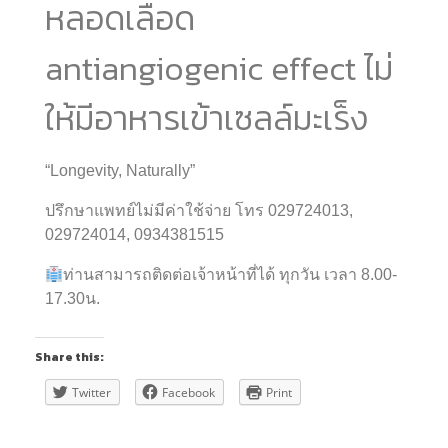
หลอดเลือด
antiangiogenic effect ไม่
ให้มีอาหารเข้าเซลล์มะเร็ง
“Longevity, Naturally”
ปรึกษาแพทย์ไม่มีค่าใช้จ่าย โทร 029724013,
029724014, 0934381515
ท่านสามารถติดต่อเจ้าหน้าที่ได้ ทุกวัน เวลา 8.00-
17.30น.
Share this:
Twitter
Facebook
Print