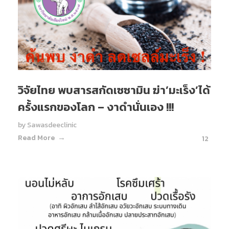
วิจัยไทย พบสารสกัดเซซามิน ฆ่า’มะเร็ง’ได้
ครั้งแรกของโลก – งาดำนั่นเอง !!!
by
Sawasdeeclinic
Read More
12