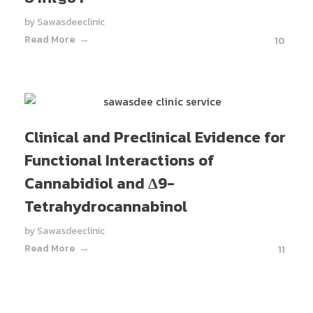
by
Sawasdeeclinic
Read More
10
Clinical and Preclinical Evidence for
Functional Interactions of
Cannabidiol and Δ9-
Tetrahydrocannabinol
by
Sawasdeeclinic
Read More
11