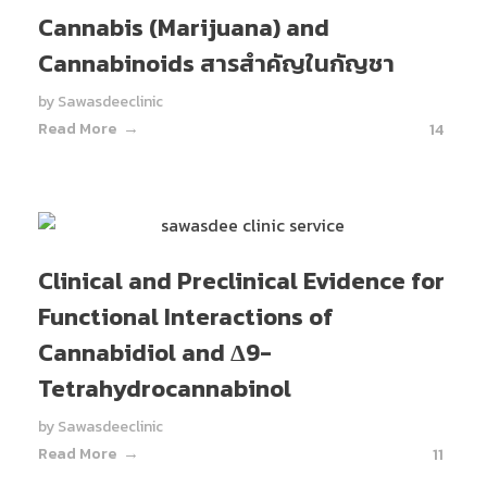
Cannabis (Marijuana) and
Cannabinoids สารสำคัญในกัญชา
by
Sawasdeeclinic
Read More
14
Clinical and Preclinical Evidence for
Functional Interactions of
Cannabidiol and Δ9-
Tetrahydrocannabinol
by
Sawasdeeclinic
Read More
11