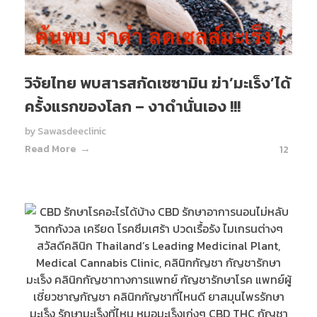
วิจัยไทย พบสารสกัดเซซามิน ฆ่า’มะเร็ง’ได้
ครั้งแรกของโลก – งาดำนั่นเอง !!!
by
Sawasdeeclinic
Read More
12