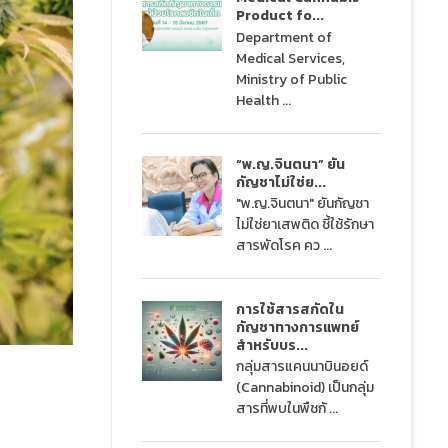
Product fo...
Department of
Medical Services,
Ministry of Public
Health ...
“พ.ญ.จินตนา” ยัน
กัญชาไม่ใช่ย...
"พ.ญ.จินตนา" ยันกัญชา
ไม่ใช่ยาเสพติด ชี้ใช้รักษา
สารพัดโรค คว ...
การใช้สารสกัดใน
กัญชาทางการแพทย์
สำหรับบร...
กลุ่มสารแคนนาบินอยด์
(Cannabinoid) เป็นกลุ่ม
สารที่พบในพืชกั ...