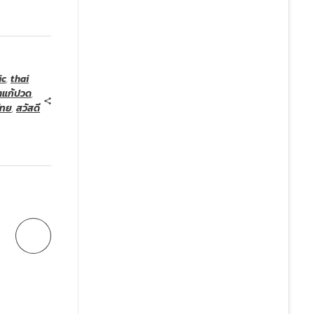
ic
,
thai
าแก้ปวด
,
ไทย
,
สวัสดี