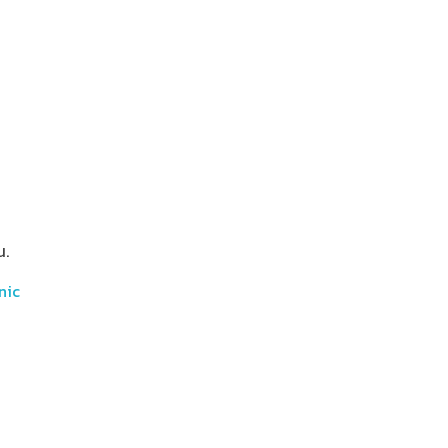
น.
nic