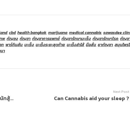
land
,
cbd
,
health bangkok
,
marijuana
,
medical cannabis
,
sawasdee clin
เทพ
,
กัญชง
,
กัญชา
,
กัญชาการแพทย์
,
กัญชารักษามะเร็ง
,
กัญชารักษาโรค
,
กัญช
าท
,
พาร์กินสัน
,
มะเร็ง
,
มะเร็งระยะสุดท้าย
,
มะเร็งลำไส้
,
มือสั่น
,
ยากัญชา
,
สมุนไพร
ตนา
Next Post
นาทีวิกฤตชีวิตนักบิน..เกือบไม่รอดกัปตันนักสู้มะเร็งเม็ดเลือดขาว!- กัญชาทางการเเพทย์
Can Cannabis aid your sleep ?