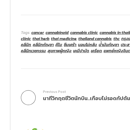
Tags:
cancer
,
cannabinoid
,
cannabis clinic
,
cannabis in thai
clinic
,
thai herb
,
thai medicine
,
thailand cannabis
,
thc
,
กรุง
คลีนิก
,
คลีนิกกัญชา
,
คีโม
,
ซึมเศร้า
,
นอนไม่หลับ
,
น้ำมันกัญชา
,
ประส
คลีนิกเวชกรรม
,
สุขภาพผู้หญิง
,
เคมีบำบัด
,
เครียด
,
แพทย์หญิงจิน
Previous Post