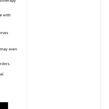
motherapy
e with
d may even
rders.
al