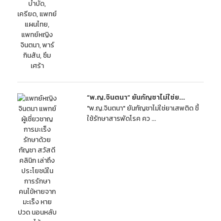
“พ.ญ.จินตนา” ยันกัญชาไม่ใช่ย...
"พ.ญ.จินตนา" ยันกัญชาไม่ใช่ยาเสพติด ชี้
ใช้รักษาสารพัดโรค คว ...