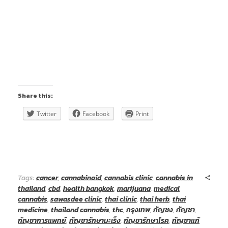
Share this:
Twitter
Facebook
Print
Tags:
cancer
,
cannabinoid
,
cannabis clinic
,
cannabis in
thailand
,
cbd
,
health bangkok
,
marijuana
,
medical
cannabis
,
sawasdee clinic
,
thai clinic
,
thai herb
,
thai
medicine
,
thailand cannabis
,
thc
,
กรุงเทพ
,
กัญชง
,
กัญชา
,
กัญชาการแพทย์
,
กัญชารักษามะเร็ง
,
กัญชารักษาโรค
,
กัญชาแก้