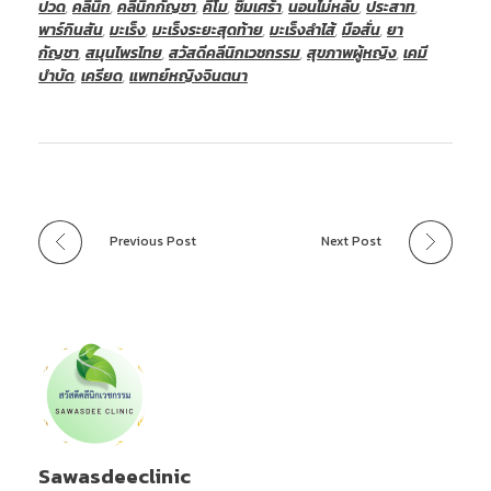
ปวด
,
คลีนิก
,
คลีนิกกัญชา
,
คีโม
,
ซึมเศร้า
,
นอนไม่หลับ
,
ประสาท
,
พาร์กินสัน
,
มะเร็ง
,
มะเร็งระยะสุดท้าย
,
มะเร็งลำไส้
,
มือสั่น
,
ยา
กัญชา
,
สมุนไพรไทย
,
สวัสดีคลีนิกเวชกรรม
,
สุขภาพผู้หญิง
,
เคมี
บำบัด
,
เครียด
,
แพทย์หญิงจินตนา
Previous Post
Next Post
Sawasdeeclinic